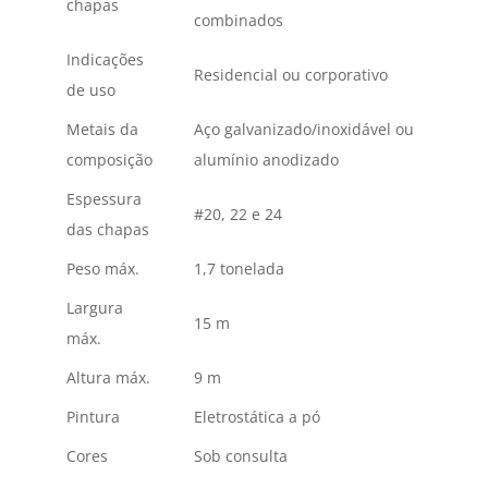
chapas
combinados
Indicações
Residencial ou corporativo
de uso
Metais da
Aço galvanizado/inoxidável ou
composição
alumínio anodizado
Espessura
#20, 22 e 24
das chapas
Peso máx.
1,7 tonelada
Largura
15 m
máx.
Altura máx.
9 m
Pintura
Eletrostática a pó
Cores
Sob consulta