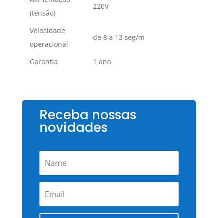
220V
(tensão)
Velocidade
de 8 a 13 seg/m
operacional
Garantia
1 ano
Receba nossas
novidades