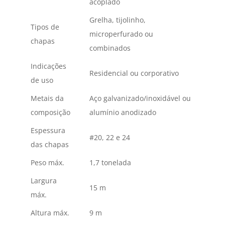
acoplado
Grelha, tijolinho,
Tipos de
microperfurado ou
chapas
combinados
Indicações
Residencial ou corporativo
de uso
Metais da
Aço galvanizado/inoxidável ou
composição
alumínio anodizado
Espessura
#20, 22 e 24
das chapas
Peso máx.
1,7 tonelada
Largura
15 m
máx.
Altura máx.
9 m