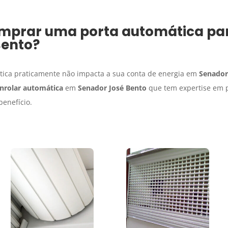
omprar uma porta automática pa
Bento
?
ática praticamente não impacta a sua conta de energia em
Senador
enrolar automática
em
Senador José Bento
que tem expertise em p
benefício.