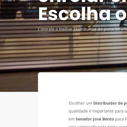
Escolha o
Contrate o melhor Distribuidor de porta de en
Escolher um
Distribuidor de 
qualidade é importante para a
em
Senador José Bento
para f
seja valorizado pela porta es