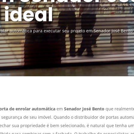
 ideal
rolar automática para executar seu projeto em Senador José Bento
porta de enrolar automática
em
Senador José Bento
que realmente
 segurança de seu imóvel. Quando o distribuidor de portas automá
echar sua propriedade é bem selecionado, é natural que tenha um 
colhida para combinar com a fachada. O trabalho de especialistas