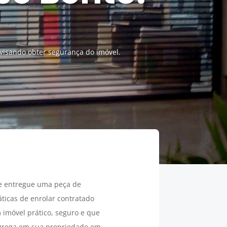
 visando obter segurança do imóvel.
 entregue uma peça de
ticas de enrolar contratado
imóvel prático, seguro e que
 agrega em sua propriedade em