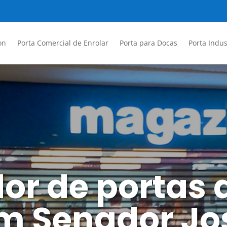
on
Porta Comercial de Enrolar
Porta para Docas
Porta Indus
dor de portas 
em Senador Jo