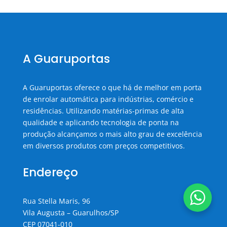
A Guaruportas
A Guaruportas oferece o que há de melhor em porta
de enrolar automática para indústrias, comércio e
residências. Utilizando matérias-primas de alta
qualidade e aplicando tecnologia de ponta na
produção alcançamos o mais alto grau de excelência
em diversos produtos com preços competitivos.
Endereço
Rua Stella Maris, 96
Vila Augusta – Guarulhos/SP
CEP 07041-010