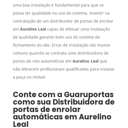
uma boa instalação é fundamental para que se
possa ter qualidade no uso do sistema. Investir na
contratação de um distribuidor de portas de enrolar
em
Aurelino Leal
capaz de efetuar uma instalação
de qualidade garante bom uso do sistema de
fechamento do vão. Erros de instalação são muitos
comuns quando se contrata uma distribuidora de
portas de rolo automáticas em
Aurelino Leal
que
não oferecem profissionais qualificados para instalar
a peça no imóvel.
Conte com a Guaruportas
como sua
Distribuidora de
portas de enrolar
automáticas
em
Aurelino
Leal