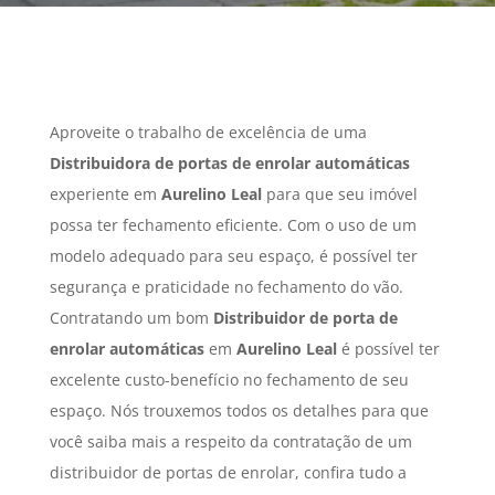
Aproveite o trabalho de excelência de uma
Distribuidora de portas de enrolar automáticas
experiente em
Aurelino Leal
para que seu imóvel
possa ter fechamento eficiente. Com o uso de um
modelo adequado para seu espaço, é possível ter
segurança e praticidade no fechamento do vão.
Contratando um bom
Distribuidor de porta de
enrolar automáticas
em
Aurelino Leal
é possível ter
excelente custo-benefício no fechamento de seu
espaço. Nós trouxemos todos os detalhes para que
você saiba mais a respeito da contratação de um
distribuidor de portas de enrolar, confira tudo a