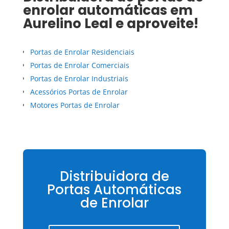
enrolar automáticas
em
Aurelino Leal
e aproveite!
Portas de Enrolar Residenciais
Portas de Enrolar Comerciais
Portas de Enrolar Industriais
Acessórios Portas de Enrolar
Motores Portas de Enrolar
Distribuidora de
Portas Automáticas
de Enrolar