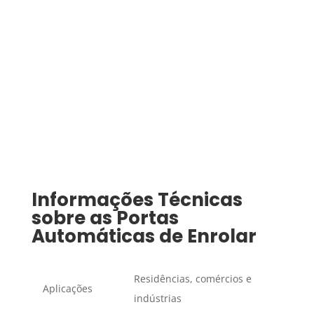
Informações Técnicas
sobre as Portas
Automáticas de Enrolar
Residências, comércios e
Aplicações
indústrias