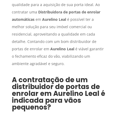
qualidade para a aquisição de sua porta ideal. Ao
contratar uma
Distribuidora de portas de enrolar
automáticas
em
Aurelino Leal
é possível ter a
melhor solução para seu imóvel comercial ou
residencial, aproveitando a qualidade em cada
detalhe. Contando com um bom distribuidor de
portas de enrolar em
Aurelino Leal
é viável garantir
o fechamento eficaz do vão, viabilizando um
ambiente agradável e seguro.
A contratação de um
distribuidor de portas de
enrolar em
Aurelino Leal
é
indicada para vãos
pequenos?