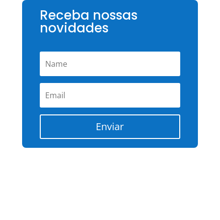
Receba nossas
novidades
Enviar