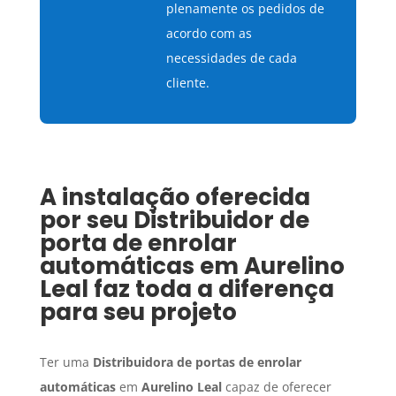
plenamente os pedidos de
acordo com as
necessidades de cada
cliente.
A instalação oferecida
por seu
Distribuidor de
porta de enrolar
automáticas
em
Aurelino
Leal
faz toda a diferença
para seu projeto
Ter uma
Distribuidora de portas de enrolar
automáticas
em
Aurelino Leal
capaz de oferecer