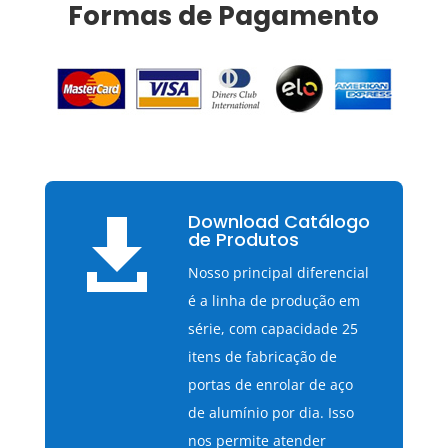
Formas de Pagamento
Download Catálogo

de Produtos
Nosso principal diferencial
é a linha de produção em
série, com capacidade 25
itens de fabricação de
portas de enrolar de aço
de alumínio por dia. Isso
nos permite atender