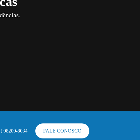
cas
dências.
1) 98209-8034
FALE CONOSCO