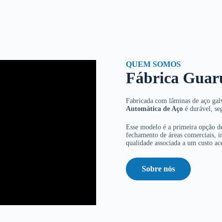
QUEM SOMOS
Fábrica Guar
Fabricada com lâminas de aço galv
Automática de Aço
é durável, se
Esse modelo é a primeira opção de
fechamento de áreas comerciais, in
qualidade associada a um custo ace
Sobre nós