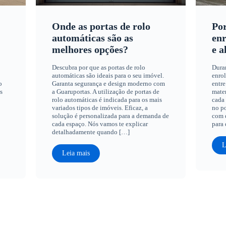
Onde as portas de rolo
Por
automáticas são as
enr
melhores opções?
e a
Descubra por que as portas de rolo
Dura
automáticas são ideais para o seu imóvel.
enrol
o
Garanta segurança e design moderno com
entre
s
a Guaruportas. A utilização de portas de
mater
rolo automáticas é indicada para os mais
cada 
variados tipos de imóveis. Eficaz, a
no po
solução é personalizada para a demanda de
com q
cada espaço. Nós vamos te explicar
para 
detalhadamente quando […]
L
Leia mais