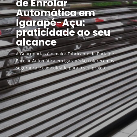
de Enrolar
Automática em
Igarapé-Açu:
praticidade ao seu
alcance
A Guaruportas é o maior Fabricante de Porta de
Enrolar Automática em Igarapé-Açu oferecemos
segurança e comodidade para o seu projeto.