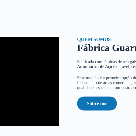
QUEM SOMOS
Fábrica Guar
Fabricada com lâminas de aço galv
Automática de Aço
é durável, se
Esse modelo é a primeira opção de
fechamento de áreas comerciais, in
qualidade associada a um custo ace
Sobre nós