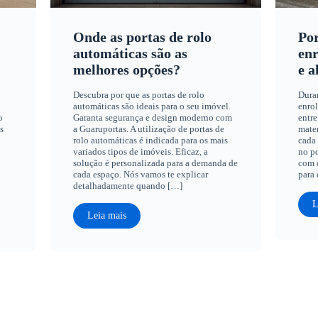
Onde as portas de rolo
Por
automáticas são as
enr
melhores opções?
e a
Descubra por que as portas de rolo
Dura
automáticas são ideais para o seu imóvel.
enrol
o
Garanta segurança e design moderno com
entre
s
a Guaruportas. A utilização de portas de
mater
rolo automáticas é indicada para os mais
cada 
variados tipos de imóveis. Eficaz, a
no po
solução é personalizada para a demanda de
com q
cada espaço. Nós vamos te explicar
para 
detalhadamente quando […]
L
Leia mais