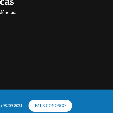
cas
dências.
1) 98209-8034
FALE CONOSCO