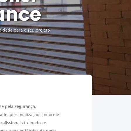
cance
idade para o seu projeto.
e pela segurança,
dade, personalização conforme
ofissionais treinados e
omos a maior fábrica de porta