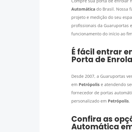
Compre sua porta de enrolar n
Automática
do Brasil. Nossa f
projeto e medição do seu esp
profissionais da Guaruportas 
funcionamento do início ao f
É fácil entrar
Porta de Enrol
Desde 2007, a Guaruportas ve
em
Petrópolis
e atendendo seu
fornecedor de portas automátic
personalizado em
Petrópolis
.
Confira as opç
Automática
e