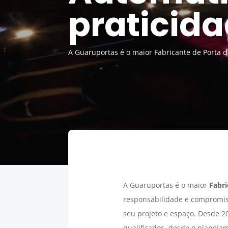
praticida
A Guaruportas é o maior Fabricante de Porta 
A Guaruportas é o maior
Fabri
responsabilidade e compromis
seu projeto e espaço. Desde 2
qualificados, desde o planeja