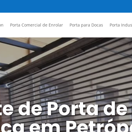
on
Porta Comercial de Enrolar
Porta para Docas
Porta Indus
e de Porta de
ca em Petrópo