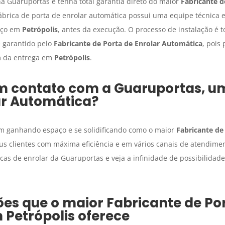
a Guaruportas e tenha total garantia direto do maior
Fabricante d
ábrica de porta de enrolar automática possui uma equipe técnica e
aço em
Petrópolis
, antes da execução. O processo de instalação é 
e garantido pelo
Fabricante de Porta de Enrolar Automática
, pois
im da entrega em
Petrópolis
.
 em contato com a Guaruportas, 
ar Automática
?
m ganhando espaço e se solidificando como o maior
Fabricante de
s clientes com máxima eficiência e em vários canais de atendime
as de enrolar da Guaruportas e veja a infinidade de possibilidade
ões que o maior
Fabricante de Por
m
Petrópolis
oferece