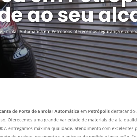
de ao seu al
de Enrolar Automática em Petrópolis oferecemos segurança e comod
cante de Porta de Enrolar Automática
em
Petrópolis
destacando-s
so. Oferecemos uma grande variedade de materiais de alta quali
007, entregamos máxima qualidade, atendimento com excelentes pr
mento do projeto, orçamento e a entrega do pedido e instalação. S