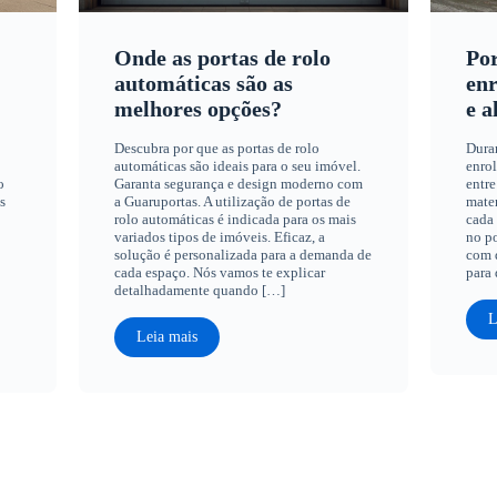
Onde as portas de rolo
Por
automáticas são as
enr
melhores opções?
e a
Descubra por que as portas de rolo
Dura
automáticas são ideais para o seu imóvel.
enrol
o
Garanta segurança e design moderno com
entre
s
a Guaruportas. A utilização de portas de
mater
rolo automáticas é indicada para os mais
cada 
variados tipos de imóveis. Eficaz, a
no po
solução é personalizada para a demanda de
com q
cada espaço. Nós vamos te explicar
para 
detalhadamente quando […]
L
Leia mais