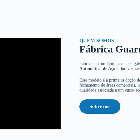
QUEM SOMOS
Fábrica Guar
Fabricada com lâminas de aço galv
Automática de Aço
é durável, se
Esse modelo é a primeira opção de
fechamento de áreas comerciais, in
qualidade associada a um custo ace
Sobre nós