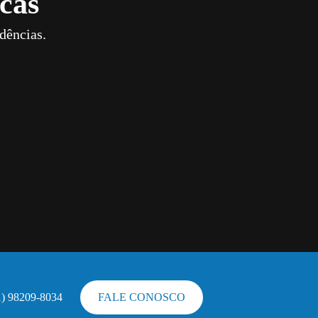
cas
dências.
1) 98209-8034
FALE CONOSCO