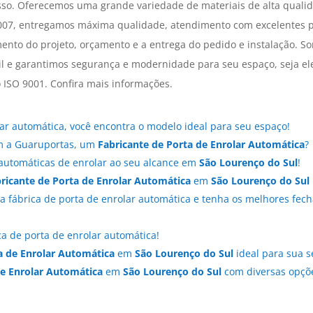
so. Oferecemos uma grande variedade de materiais de alta quali
007, entregamos máxima qualidade, atendimento com excelentes pr
mento do projeto, orçamento e a entrega do pedido e instalação. S
il e garantimos segurança e modernidade para seu espaço, seja ele
lo ISO 9001. Confira mais informações.
lar automática, você encontra o modelo ideal para seu espaço!
om a Guaruportas, um
Fabricante de Porta de Enrolar Automática
?
 automáticas de enrolar ao seu alcance em
São Lourenço do Sul
!
ricante de Porta de Enrolar Automática
em
São Lourenço do Sul
sa fábrica de porta de enrolar automática e tenha os melhores f
a de porta de enrolar automática!
a de Enrolar Automática
em
São Lourenço do Sul
ideal para sua s
de Enrolar Automática
em
São Lourenço do Sul
com diversas opçõ