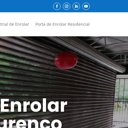
trial de Enrolar
Porta de Enrolar Residencial
 Enrolar
urenço