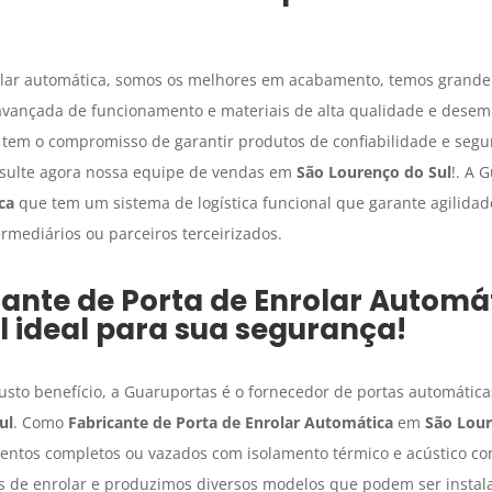
olar automática, somos os melhores em acabamento, temos grande
 avançada de funcionamento e materiais de alta qualidade e dese
 e tem o compromisso de garantir produtos de confiabilidade e seg
nsulte agora nossa equipe de vendas em
São Lourenço do Sul
!. A 
ca
que tem um sistema de logística funcional que garante agilidad
ermediários ou parceiros terceirizados.
cante de Porta de Enrolar Automá
l
ideal para sua segurança!
sto benefício, a Guaruportas é o fornecedor de portas automáticas
ul
. Como
Fabricante de Porta de Enrolar Automática
em
São Lour
tos completos ou vazados com isolamento térmico e acústico co
 de enrolar e produzimos diversos modelos que podem ser instala