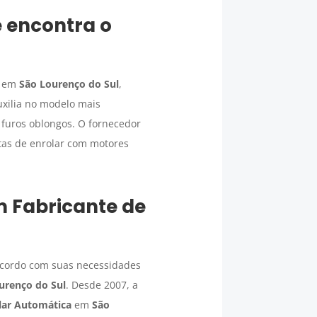
ê encontra o
em
São Lourenço do Sul
,
uxilia no modelo mais
 furos oblongos. O fornecedor
rtas de enrolar com motores
um
Fabricante de
 acordo com suas necessidades
urenço do Sul
. Desde 2007, a
lar Automática
em
São