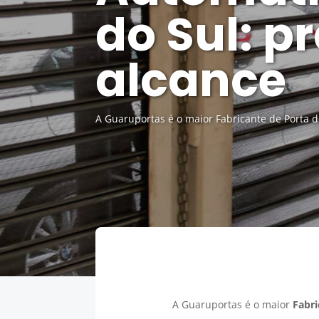
do Sul: p
alcance
A Guaruportas é o maior Fabricante de Porta 
A Guaruportas é o maior
Fabri