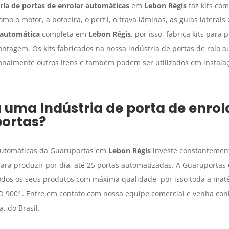
ria de portas de enrolar automáticas
em
Lebon Régis
faz kits co
omo o motor, a botoeira, o perfil, o trava lâminas, as guias laterai
 automática
completa em
Lebon Régis
, por isso, fabrica kits para
tagem. Os kits fabricados na nossa indústria de portas de rolo au
nalmente outros itens e também podem ser utilizados em instalaç
a uma
Indústria de porta de enro
ortas?
 automáticas da Guaruportas em
Lebon Régis
investe constantemen
para produzir por dia, até 25 portas automatizadas. A Guaruportas 
todos os seus produtos com máxima qualidade, por isso toda a maté
O 9001. Entre em contato com nossa equipe comercial e venha con
, do Brasil.