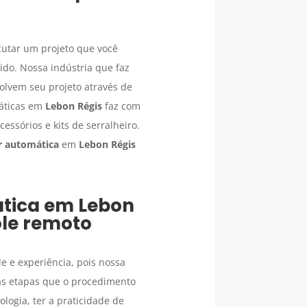
cutar um projeto que você
do. Nossa indústria que faz
olvem seu projeto através de
máticas em
Lebon Régis
faz com
ssórios e kits de serralheiro.
ar automática
em
Lebon Régis
ática
em
Lebon
ole remoto
e e experiência, pois nossa
as etapas que o procedimento
logia, ter a praticidade de