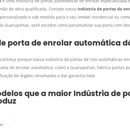
s
é uma indústria de portas automáticas de enrolar especializada 
 mão de obra qualificada. Contate nossa
Indústria de portas de en
personalizado e sob medida para o seu imóvel residencial ou come
a Guaruportas, você escolhe como personalizar sua porta com desi
de porta de enrolar automática
dá
conheça porque nossa indústria de portas de rolo automáticas e
porta de enrolar automática, como a Guaruportas, fabrica portas p
ficação de órgãos renomados e dar garantia total.
delos que a maior
Indústria de p
oduz
on