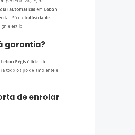
em personalização, na
rolar automáticas
em
Lebon
rcial. Só na
Indústria de
gn e estilo.
 garantia?
m
Lebon Régis
é líder de
ara todo o tipo de ambiente e
orta de enrolar