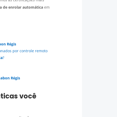
ta de enrolar automática
em
bon Régis
onados por controle remoto
ca
?
Lebon Régis
ticas
você