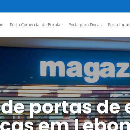
on
Porta Comercial de Enrolar
Porta para Docas
Porta Indus
 de portas de 
cas em Lebon 