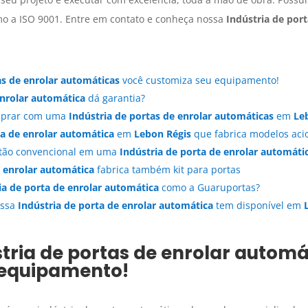
o a ISO 9001. Entre em contato e conheça nossa
Indústria de por
as de enrolar automáticas
você customiza seu equipamento!
enrolar automática
dá garantia?
omprar com uma
Indústria de portas de enrolar automáticas
em
Le
ta de enrolar automática
em
Lebon Régis
que fabrica modelos aci
rtão convencional em uma
Indústria de porta de enrolar automáti
e enrolar automática
fabrica também kit para portas
ia de porta de enrolar automática
como a Guaruportas?
ossa
Indústria de porta de enrolar automática
tem disponível em
tria de portas de enrolar automá
 equipamento!