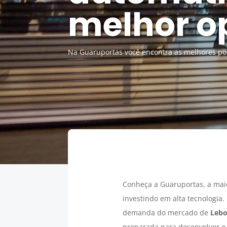
melhor o
Na Guaruportas você encontra as melhores port
Conheça a Guaruportas, a ma
investindo em alta tecnologia
demanda do mercado de
Lebo
preparada para desenvolver o 