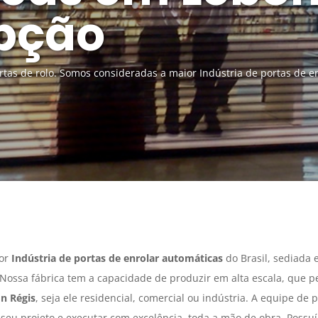
pção
as de rolo. Somos consideradas a maior Indústria de portas de en
ior
Indústria de portas de enrolar automáticas
do Brasil, sediada
. Nossa fábrica tem a capacidade de produzir em alta escala, que p
n Régis
, seja ele residencial, comercial ou indústria. A equipe de 
seu projeto e executar com excelência, toda a mão de obra. Possuí