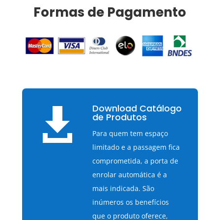
Formas de Pagamento
Download Catálogo

de Produtos
Para quem tem espaço
limitado e a passagem fica
comprometida, a porta de
enrolar automática é a
mais indicada. São
inúmeros os benefícios
que o produto oferece,