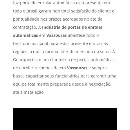
faz porta de enrolar automática está presente em
todo o Brasil garantindo total satisfação do cliente e
pontualidade nos prazos acordados no ato da
contratação. A
Indústria de portas de enrolar
automáticas
em
Vassouras
abastece todo o
território nacional para estar presente em várias
regiões, o que a tornou líder de mercado no setor. A
Guaruportas é uma indústria de portas automáticas
de enrolar reconhecida em
Vassouras
e sempre
busca capacitar seus funcionários para garantir uma
equipe totalmente preparada desde a negociação,
até a instalação.