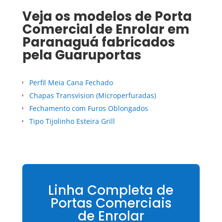
Veja os modelos de
Porta
Comercial de Enrolar
em
Paranaguá
fabricados
pela Guaruportas
Perfil Meia Cana Fechado
Chapas Transvision (Microperfuradas)
Fechamento com Furos Oblongados
Tipo Tijolinho Esteira Grill
Linha Completa de
Portas Comerciais
de Enrolar