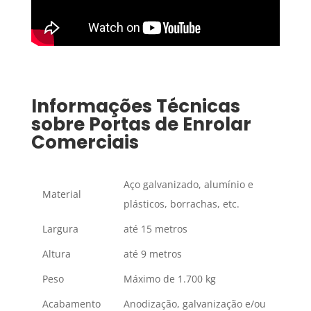
Informações Técnicas
sobre Portas de Enrolar
Comerciais
Aço galvanizado, alumínio e
Material
plásticos, borrachas, etc.
Largura
até 15 metros
Altura
até 9 metros
Peso
Máximo de 1.700 kg
Acabamento
Anodização, galvanização e/ou