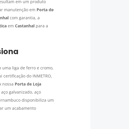
resultam em um produto
e dar manutenção em
Porta de
nhal
com garantia, a
tica
em
Castanhal
para a
siona
 uma liga de ferro e cromo,
i certificação do INMETRO,
 A nossa
Porta de Loja
 aço galvanizado, aço
Pernambuco disponibiliza um
 dar um acabamento