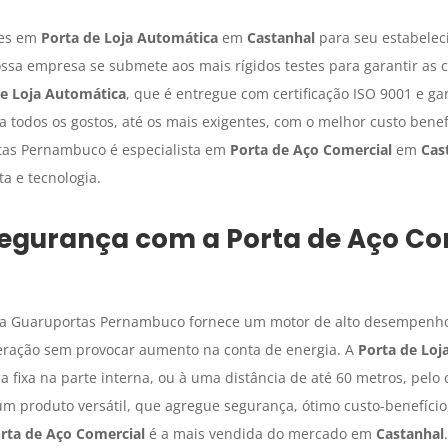
ões em
Porta de Loja Automática
em
Castanhal
para seu estabelec
sa empresa se submete aos mais rígidos testes para garantir as c
de Loja Automática
, que é entregue com certificação ISO 9001 e gar
 todos os gostos, até os mais exigentes, com o melhor custo benef
tas Pernambuco é especialista em
Porta de Aço Comercial
em
Cas
a e tecnologia.
segurança com a
Porta de Aço Co
, a Guaruportas Pernambuco fornece um motor de alto desempen
peração sem provocar aumento na conta de energia. A
Porta de Loj
ca fixa na parte interna, ou à uma distância de até 60 metros, pelo
 um produto versátil, que agregue segurança, ótimo custo-benefíci
rta de Aço Comercial
é a mais vendida do mercado em
Castanhal