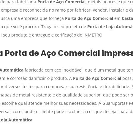
de para fabricar a
Porta de Aço Comercial
, metais nobres e que 
 A empresa é reconhecida no ramo por fabricar, vender, instalar 
busca uma empresa que forneça
Porta de Aço Comercial
em
Casta
 que você procura. Traga o seu projeto de
Porta de Loja Automá
 seu produto é entregue e cerificação do INMETRO.
da
Porta de Aço Comercial
impres
 Automática
fabricada com aço inoxidável, que é um metal que tem
gem e corrosão danificar o produto. A
Porta de Aço Comercial
possu
por diversos testes para comprovar sua resistência e durabilidade.
apas de metal resistente e de qualidade superior, que pode ser o
nte escolhe qual atende melhor suas necessidades. A Guaruportas 
ersas cores onde o cliente pode escolher a cor que desejar para
Loja Automática
.