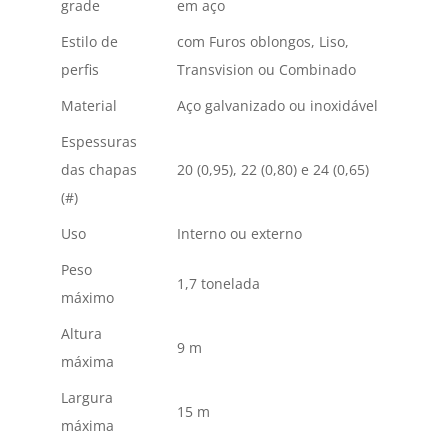
grade
em aço
Estilo de
com Furos oblongos, Liso,
perfis
Transvision ou Combinado
Material
Aço galvanizado ou inoxidável
Espessuras
das chapas
20 (0,95), 22 (0,80) e 24 (0,65)
(#)
Uso
Interno ou externo
Peso
1,7 tonelada
máximo
Altura
9 m
máxima
Largura
15 m
máxima