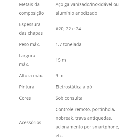
Metais da
Aço galvanizado/inoxidável ou
composição
alumínio anodizado
Espessura
#20, 22 e 24
das chapas
Peso máx.
1,7 tonelada
Largura
15 m
máx.
Altura máx.
9 m
Pintura
Eletrostática a pó
Cores
Sob consulta
Controle remoto, portinhola,
nobreak, trava antiquedas,
Acessórios
acionamento por smartphone,
etc.