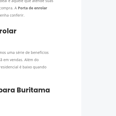
deal é aquele que atende suas
 compra. A
Porta de enrolar
enha conferir.
rolar
mos uma série de benefícios
peã em vendas. Além do
residencial é baixo quando
para
Buritama