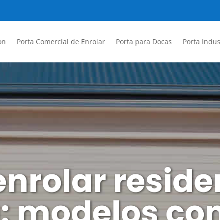
on
Porta Comercial de Enrolar
Porta para Docas
Porta Indus
enrolar resid
: modelos co