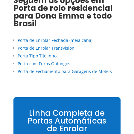
Seguem as opções em
Porta de rolo residencial
para
Dona Emma
e todo
Brasil
Porta de Enrolar Fechada (meia cana)
Porta de Enrolar Transvision
Porta Tipo Tijolinho
Porta com Furos Oblongos
Porta de Fechamento para Garagens de Motéis
Linha Completa de
Portas Automáticas
de Enrolar