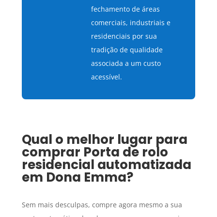
fechamento de áreas
comerciais, industriais e
residenciais por sua
tradição de qualidade
associada a um custo
acessível.
Qual o melhor lugar para
comprar
Porta de rolo
residencial
automatizada
em
Dona Emma
?
Sem mais desculpas, compre agora mesmo a sua