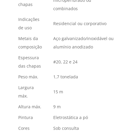
microperfurado ou
chapas
combinados
Indicações
Residencial ou corporativo
de uso
Metais da
Aço galvanizado/inoxidável ou
composição
alumínio anodizado
Espessura
#20, 22 e 24
das chapas
Peso máx.
1,7 tonelada
Largura
15 m
máx.
Altura máx.
9 m
Pintura
Eletrostática a pó
Cores
Sob consulta