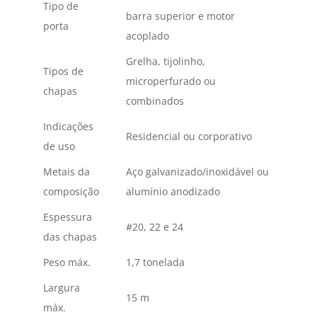
Tipo de
barra superior e motor
porta
acoplado
Grelha, tijolinho,
Tipos de
microperfurado ou
chapas
combinados
Indicações
Residencial ou corporativo
de uso
Metais da
Aço galvanizado/inoxidável ou
composição
alumínio anodizado
Espessura
#20, 22 e 24
das chapas
Peso máx.
1,7 tonelada
Largura
15 m
máx.