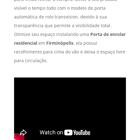
visível o tempo todo com o modelo de porta
automática de rolo transvision, devido à sua
transparência que permite a visibilidade total.
Otimize seu espaço instalando uma
Porta de enrolar
residencial
em
Firminópolis
, ela possui
recolhimento para cima do vão e deixa o espaço livre
para circulação.