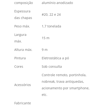
composição
alumínio anodizado
Espessura
#20, 22 e 24
das chapas
Peso máx.
1,7 tonelada
Largura
15 m
máx.
Altura máx.
9 m
Pintura
Eletrostática a pó
Cores
Sob consulta
Controle remoto, portinhola,
nobreak, trava antiquedas,
Acessórios
acionamento por smartphone,
etc.
Fabricante