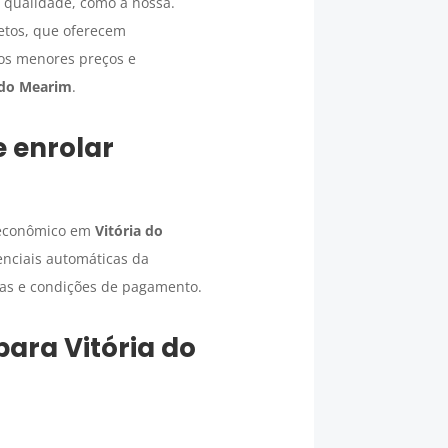
 qualidade, como a nossa.
etos, que oferecem
os menores preços e
 do Mearim
.
e enrolar
 econômico em
Vitória do
denciais automáticas da
rtas e condições de pagamento.
para
Vitória do