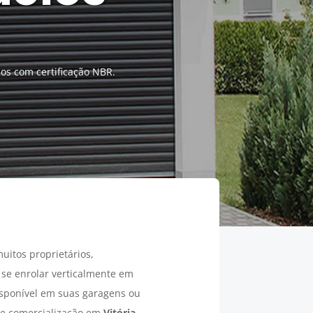
dos com certificação NBR.
itos proprietários,
se enrolar verticalmente em
isponível em suas garagens ou
e comercialização em
Vitória