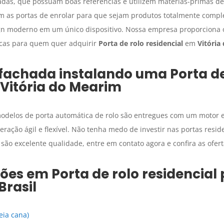
das, que possuam boas referências e utilizem matérias-primas de
m as portas de enrolar para que sejam produtos totalmente compl
ign moderno em um único dispositivo. Nossa empresa proporciona 
cas para quem quer adquirir
Porta de rolo residencial
em
Vitória
 fachada instalando uma
Porta d
Vitória do Mearim
odelos de porta automática de rolo são entregues com um motor
peração ágil e flexível. Não tenha medo de investir nas portas resi
são excelente qualidade, entre em contato agora e confira as ofe
ções em
Porta de rolo residencial
Brasil
eia cana)