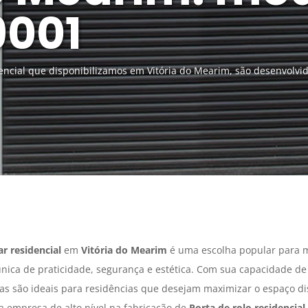
9001
dencial que disponibilizamos em Vitória do Mearim, são desenvolvi
ar residencial
em
Vitória do Mearim
é uma escolha popular para mu
ca de praticidade, segurança e estética. Com sua capacidade de 
as são ideais para residências que desejam maximizar o espaço d
 empresa de alto nível na fabricação de
Porta de rolo residencial