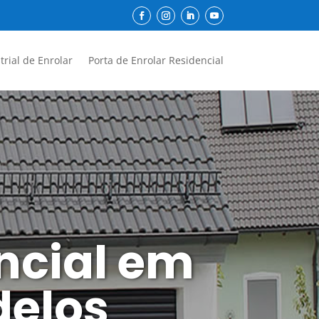
trial de Enrolar
Porta de Enrolar Residencial
encial em
delos