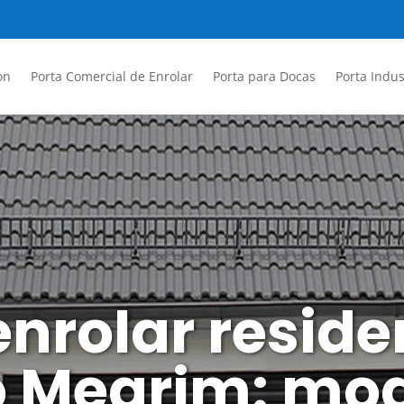
on
Porta Comercial de Enrolar
Porta para Docas
Porta Indus
enrolar resid
do Mearim: mo