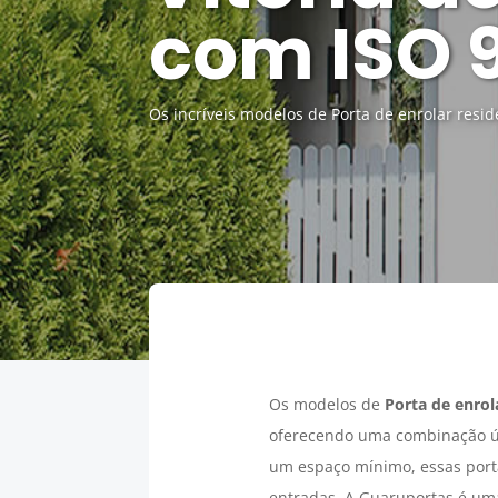
com ISO 
Os incríveis modelos de Porta de enrolar resi
Os modelos de
Porta de enrol
oferecendo uma combinação úni
um espaço mínimo, essas port
entradas. A Guaruportas é uma